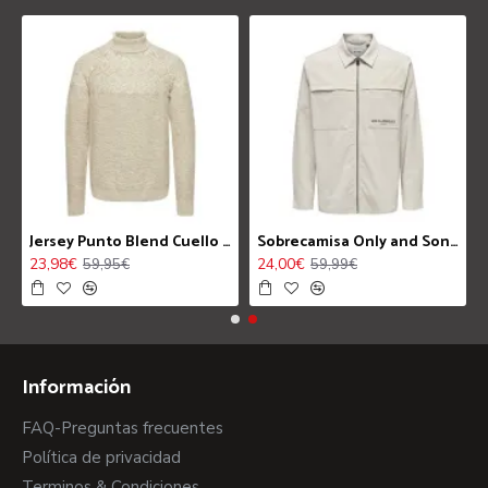
k Grey 7332738
Jersey Punto Blend Cuello Alto Crockery 4645
Sobrecamisa Only and Sons OnsLes Classiques Silver Lining
23,98€
24,00€
59,95€
59,99€
Información
FAQ-Preguntas frecuentes
Política de privacidad
Terminos & Condiciones