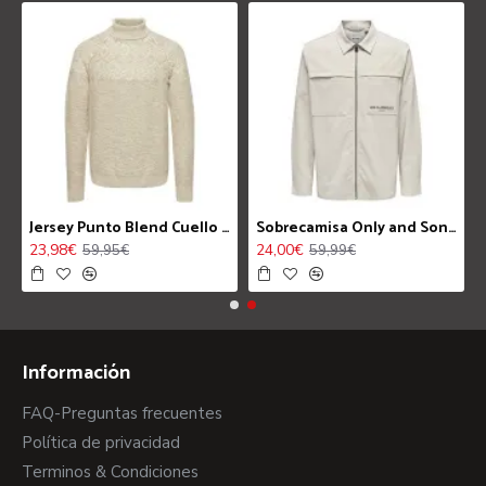
k Grey 7332738
Jersey Punto Blend Cuello Alto Crockery 4645
Sobrecamisa Only and Sons OnsLes Classiques Silver Lining
23,98€
24,00€
59,95€
59,99€
Información
FAQ-Preguntas frecuentes
Política de privacidad
Terminos & Condiciones